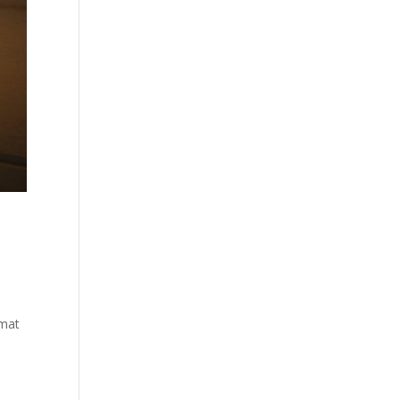
umat
e