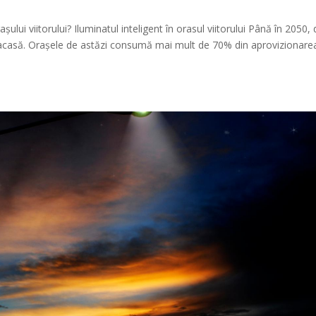
ului viitorului? Iluminatul inteligent în orasul viitorului Până în 2050, 
acasă. Orașele de astăzi consumă mai mult de 70% din aprovizionare