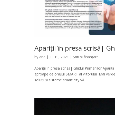
Apariții în presa scrisă| Gh
by
ana
|
Jul 19, 2021
|
Știri și finanțare
Apariții în presa scrisă| Ghidul Primăriilor Apariț
aproape de orașul SMART al viitorului Mai ver
soluții și sisteme smart city vă...