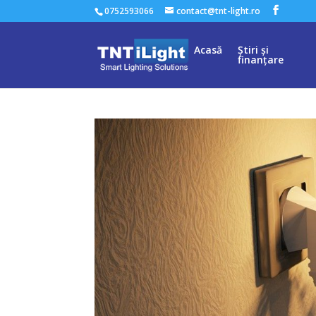
0752593066
contact@tnt-light.ro
Acasă
Știri și
finanțare