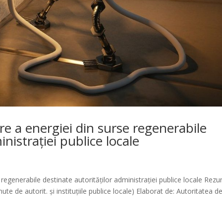
 a energiei din surse regenerabile
inistrației publice locale
egenerabile destinate autorităților administrației publice locale Rez
ute de autorit. și instituțiile publice locale) Elaborat de: Autoritatea d