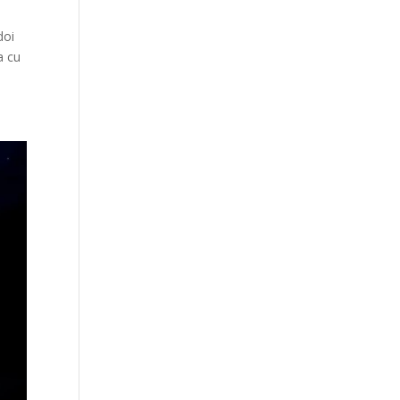
doi
a cu