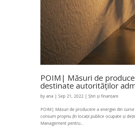
POIM| Măsuri de producere
destinate autorităților adm
by
ana
|
Sep 21, 2022
|
Știri și finanțare
POIM| Măsuri de producere a energiei din surse r
consum propriu (în locații publice ocupate și dețin
Management pentru...