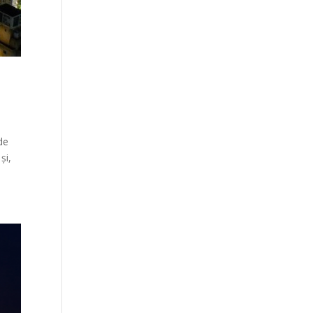
de
și,