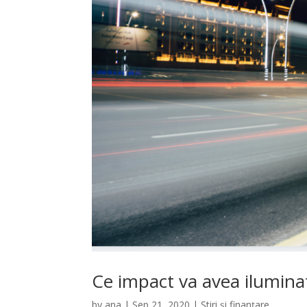
Ce impact va avea iluminatu
by
ana
|
Sep 21, 2020
|
Știri și finanțare