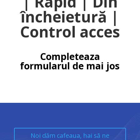
| Rapid | Din
încheietură |
Control acces
Completeaza
formularul de mai jos
Noi dăm cafeaua, hai să ne