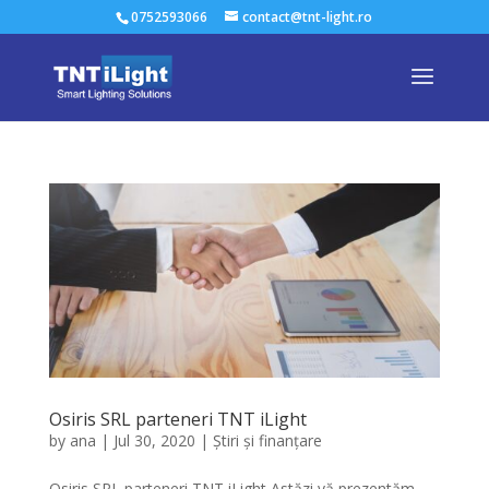
0752593066
contact@tnt-light.ro
Osiris SRL parteneri TNT iLight
by
ana
|
Jul 30, 2020
|
Știri și finanțare
Osiris SRL parteneri TNT iLight Astăzi vă prezentăm