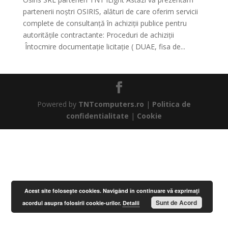
partenerii noștri OSIRIS, alături de care oferim servicii
complete de consultanță în achiziții publice pentru
autoritățile contractante: Proceduri de achiziții
Întocmire documentație licitație ( DUAE, fisa de...
Powered by
TNTcomputers.ro
|
Politica de
confidentialitate
|
Cookie
Acest site foloseşte cookies. Navigând în continuare vă exprimaţi
Sunt de Acord
acordul asupra folosirii cookie-urilor.
Detalii