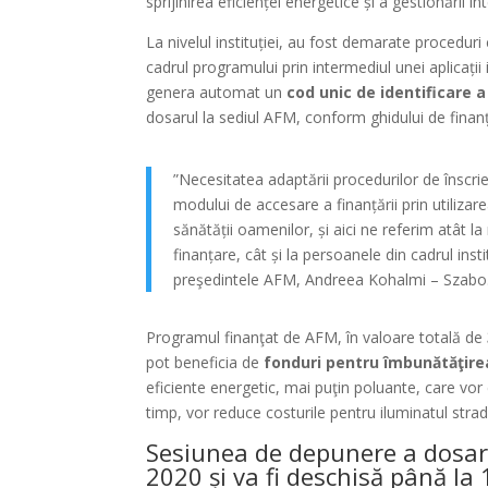
sprijinirea eficienței energetice și a gestionării in
La nivelul instituției, au fost demarate proceduri c
cadrul programului prin intermediul unei aplicații
genera automat un
cod unic de identificare a
dosarul la sediul AFM, conform ghidului de finan
”Necesitatea adaptării procedurilor de înscri
modului de accesare a finanțării prin utilizare
sănătății oamenilor, și aici ne referim atât la
finanțare, cât și la persoanele din cadrul insti
preşedintele AFM, Andreea Kohalmi – Szabo
Programul finanţat de AFM, în valoare totală de
pot beneficia de
fonduri pentru îmbunătăţirea
eficiente energetic, mai puţin poluante, care vor 
timp, vor reduce costurile pentru iluminatul strad
Sesiunea de depunere a dosarel
2020 și va fi deschisă până la