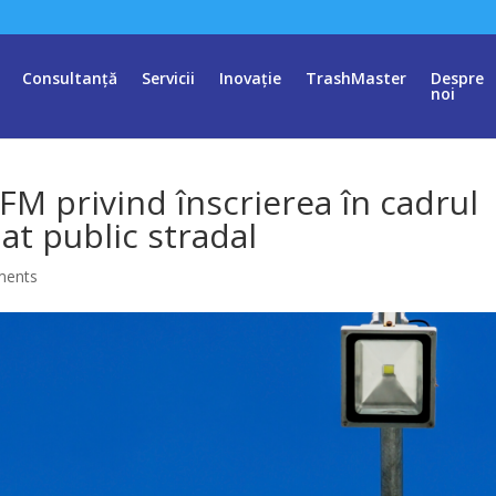
Consultanță
Servicii
Inovație
TrashMaster
Despre
noi
M privind înscrierea în cadrul
at public stradal
ments