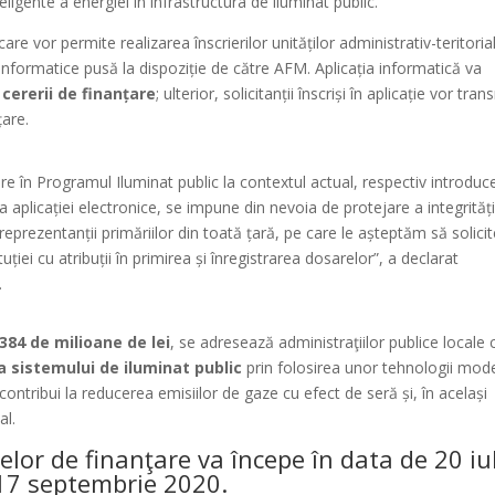
teligente a energiei în infrastructura de iluminat public.
are vor permite realizarea înscrierilor unităților administrativ-teritoria
 informatice pusă la dispoziție de către AFM. Aplicația informatică va
 cererii de finanțare
; ulterior, solicitanții înscriși în aplicație vor tra
țare.
ere în Programul Iluminat public la contextul actual, respectiv introduc
a aplicației electronice, se impune din nevoia de protejare a integrității
 reprezentanții primăriilor din toată țară, pe care le așteptăm să solici
tuției cu atribuții în primirea și înregistrarea dosarelor”, a declarat
.
384 de milioane de lei
, se adresează administraţiilor publice locale 
 sistemului de iluminat public
prin folosirea unor tehnologii mod
contribui la reducerea emisiilor de gaze cu efect de seră și, în același
al.
or de finanţare va începe în data de 20 iu
 17 septembrie 2020.