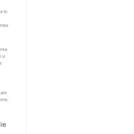
le în
nsmite
erea
 și
te
care
erne,
lie