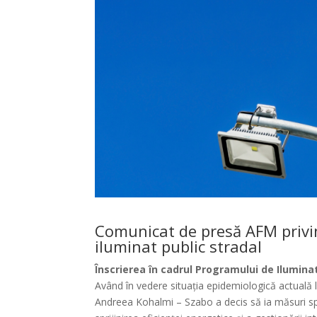
Comunicat de presă AFM privin
iluminat public stradal
Înscrierea în cadrul Programului de Iluminat
Având în vedere situația epidemiologică actuală l
Andreea Kohalmi – Szabo a decis să ia măsuri spe