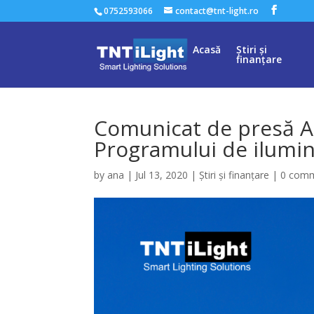
0752593066
contact@tnt-light.ro
Acasă
Știri și
finanțare
Comunicat de presă AF
Programului de ilumin
by
ana
|
Jul 13, 2020
|
Știri și finanțare
|
0 com