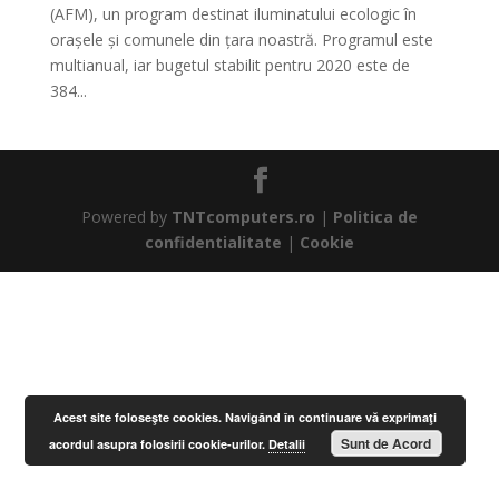
(AFM), un program destinat iluminatului ecologic în
orașele și comunele din țara noastră. Programul este
multianual, iar bugetul stabilit pentru 2020 este de
384...
Powered by
TNTcomputers.ro
|
Politica de
confidentialitate
|
Cookie
Acest site foloseşte cookies. Navigând în continuare vă exprimaţi
Sunt de Acord
acordul asupra folosirii cookie-urilor.
Detalii