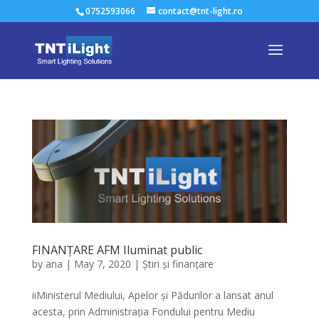
0752593066
contact@tnt-light.ro
FINANȚARE AFM Iluminat public
by
ana
|
May 7, 2020
|
Știri și finanțare
iiMinisterul Mediului, Apelor și Pădurilor a lansat anul
acesta, prin Administrația Fondului pentru Mediu